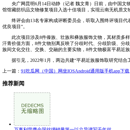
央广网昆明6月14日动静（记者 魏文青）日前，由中国文物
馆馆藏纺织品文物修复项目入选十佳项目，实现云南无机质文
终评会由13名专家构成评断委员会，听取入围终评项目代表的现
优良项目”。
此次项目涉及8件傣族、壮族和彝族服饰文物，其材质多样，
汗青价值方面，8件文物别离反映了分歧时代、分歧阶级、分
族间文化交往、交换、交融的主要实物，8件文物极富平易近
据引见，2022年1月，两边共建“平易近族服饰取研究结合
上一篇：
91吃瓜网（中国）网坐IOSAndroid通用版手机app下载
推荐新闻
万事利荣膺全国丝绸销量第一以立异谱写千年丝