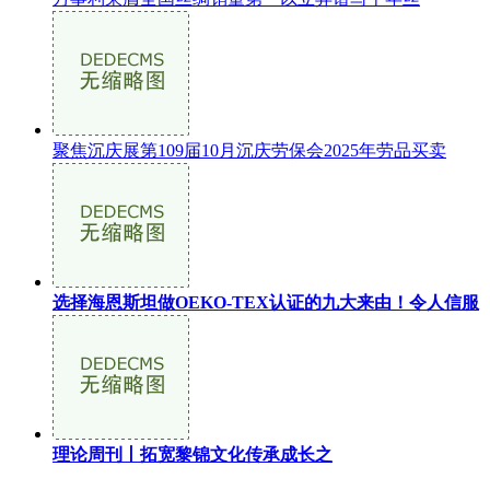
聚焦沉庆展第109届10月沉庆劳保会2025年劳品买卖
选择海恩斯坦做OEKO-TEX认证的九大来由！令人信服
理论周刊丨拓宽黎锦文化传承成长之