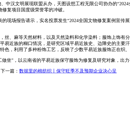
、中汉文明展现联盟从办，天图设想工程无限公司协办的“202
物修复项目国度级荣誉零的冲破。
场报告请示，实名投票发生“2024全国文物修复案例宣传展现勾
丝、麻等天然材料，以及天然染料和化学染料；服饰上饰有分
歧平易近族的糊口情况，是研究区域平易近族史、边陲史的主要汗
族特色，利用了多种粉饰工艺，反映了少数平易近族服饰正在织
工做坐”，以云南省的平易近族保守服饰为修复及研究对象，出
下一篇：
数据里的棉纺织丨保守旺季不及预期企业决心呈