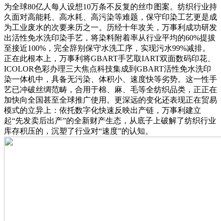
为全球80亿人每人设想10万条不反复的丝巾图案。纺织行业持
久面对高能耗、高水耗、高污染等难题，保守印染工艺更是成
为工业废水的次要来历之一。历经十年攻关，万事利成功研发
出活性免水洗印染手艺，将染料附着率从行业平均的60%提拔
至接近100%，完全辞别保守水洗工序，实现污水99%减排。
正在此根本上，万事利将GBART手艺取IART双面数码印花、
ICOLOR色彩办理三大焦点科技集成到GBART活性免水洗印
染一体机中，具备无污染、体积小、速度快等劣势。这一性手
艺已冲破丝绸范畴，合用于棉、麻、毛等全纺织品类，正正在
加快向全国甚至全球推广使用。更深远的变化还表现正在贸易
模式的立异上：依托数字化快速反映出产链，万事利建立
起“先发卖后出产”的全新财产生态，从底子上破解了纺织行业
库存积压的，沉塑了行业对“速度”的认知。