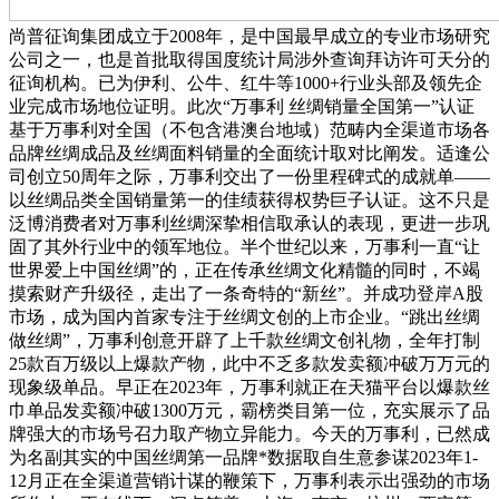
尚普征询集团成立于2008年，是中国最早成立的专业市场研究
公司之一，也是首批取得国度统计局涉外查询拜访许可天分的
征询机构。已为伊利、公牛、红牛等1000+行业头部及领先企
业完成市场地位证明。此次“万事利 丝绸销量全国第一”认证
基于万事利对全国（不包含港澳台地域）范畴内全渠道市场各
品牌丝绸成品及丝绸面料销量的全面统计取对比阐发。适逢公
司创立50周年之际，万事利交出了一份里程碑式的成就单——
以丝绸品类全国销量第一的佳绩获得权势巨子认证。这不只是
泛博消费者对万事利丝绸深挚相信取承认的表现，更进一步巩
固了其外行业中的领军地位。半个世纪以来，万事利一直“让
世界爱上中国丝绸”的，正在传承丝绸文化精髓的同时，不竭
摸索财产升级径，走出了一条奇特的“新丝”。并成功登岸A股
市场，成为国内首家专注于丝绸文创的上市企业。“跳出丝绸
做丝绸”，万事利创意开辟了上千款丝绸文创礼物，全年打制
25款百万级以上爆款产物，此中不乏多款发卖额冲破万万元的
现象级单品。早正在2023年，万事利就正在天猫平台以爆款丝
巾单品发卖额冲破1300万元，霸榜类目第一位，充实展示了品
牌强大的市场号召力取产物立异能力。今天的万事利，已然成
为名副其实的中国丝绸第一品牌*数据取自生意参谋2023年1-
12月正在全渠道营销计谋的鞭策下，万事利表示出强劲的市场