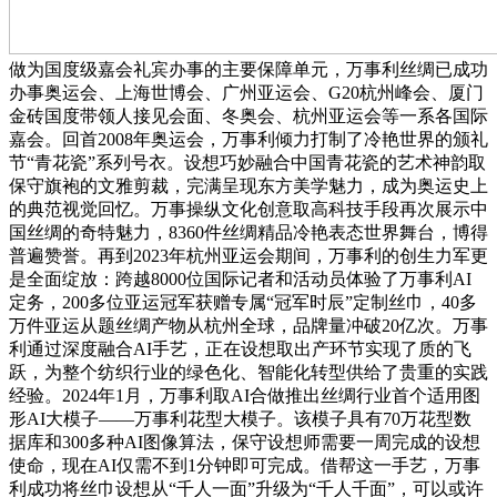
做为国度级嘉会礼宾办事的主要保障单元，万事利丝绸已成功
办事奥运会、上海世博会、广州亚运会、G20杭州峰会、厦门
金砖国度带领人接见会面、冬奥会、杭州亚运会等一系各国际
嘉会。回首2008年奥运会，万事利倾力打制了冷艳世界的颁礼
节“青花瓷”系列号衣。设想巧妙融合中国青花瓷的艺术神韵取
保守旗袍的文雅剪裁，完满呈现东方美学魅力，成为奥运史上
的典范视觉回忆。万事操纵文化创意取高科技手段再次展示中
国丝绸的奇特魅力，8360件丝绸精品冷艳表态世界舞台，博得
普遍赞誉。再到2023年杭州亚运会期间，万事利的创生力军更
是全面绽放：跨越8000位国际记者和活动员体验了万事利AI
定务，200多位亚运冠军获赠专属“冠军时辰”定制丝巾，40多
万件亚运从题丝绸产物从杭州全球，品牌量冲破20亿次。万事
利通过深度融合AI手艺，正在设想取出产环节实现了质的飞
跃，为整个纺织行业的绿色化、智能化转型供给了贵重的实践
经验。2024年1月，万事利取AI合做推出丝绸行业首个适用图
形AI大模子——万事利花型大模子。该模子具有70万花型数
据库和300多种AI图像算法，保守设想师需要一周完成的设想
使命，现在AI仅需不到1分钟即可完成。借帮这一手艺，万事
利成功将丝巾设想从“千人一面”升级为“千人千面”，可以或许