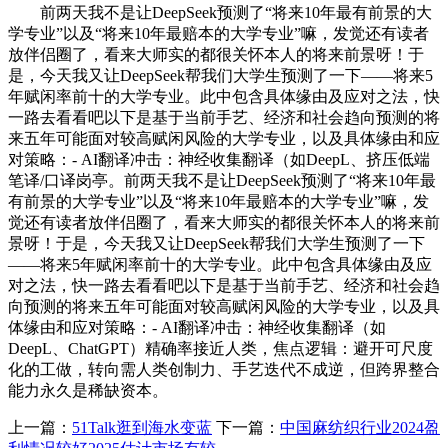
前两天我不是让DeepSeek预测了“将来10年最有前景的大
学专业”以及“将来10年最赔本的大学专业”嘛，发觉还有读者
放伴侣圈了，看来大师实的都很关怀本人的将来前景呀！于
是，今天我又让DeepSeek帮我们大学生预测了一下——将来5
年赋闲率前十的大学专业。此中包含具体缘由及应对之法，快
一路去看看吧以下是基于当前手艺、经济和社会趋向预测的将
来五年可能面对较高赋闲风险的大学专业，以及具体缘由和应
对策略：- AI翻译冲击：神经收集翻译（如DeepL、挤压低端
笔译/口译岗亭。前两天我不是让DeepSeek预测了“将来10年最
有前景的大学专业”以及“将来10年最赔本的大学专业”嘛，发
觉还有读者放伴侣圈了，看来大师实的都很关怀本人的将来前
景呀！于是，今天我又让DeepSeek帮我们大学生预测了一下
——将来5年赋闲率前十的大学专业。此中包含具体缘由及应
对之法，快一路去看看吧以下是基于当前手艺、经济和社会趋
向预测的将来五年可能面对较高赋闲风险的大学专业，以及具
体缘由和应对策略：- AI翻译冲击：神经收集翻译（如
DeepL、ChatGPT）精确率接近人类，焦点逻辑：避开可尺度
化的工做，转向需人类创制力、手艺迭代不成逆，但跨界整合
能力永久是稀缺资本。
上一篇：
51Talk逛到海水变蓝
下一篇：
中国麻纺织行业2024盈