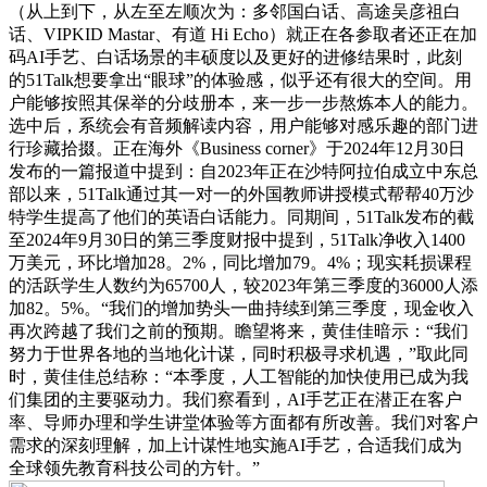
（从上到下，从左至左顺次为：多邻国白话、高途吴彦祖白
话、VIPKID Mastar、有道 Hi Echo）就正在各参取者还正在加
码AI手艺、白话场景的丰硕度以及更好的进修结果时，此刻
的51Talk想要拿出“眼球”的体验感，似乎还有很大的空间。用
户能够按照其保举的分歧册本，来一步一步熬炼本人的能力。
选中后，系统会有音频解读内容，用户能够对感乐趣的部门进
行珍藏拾掇。正在海外《Business corner》于2024年12月30日
发布的一篇报道中提到：自2023年正在沙特阿拉伯成立中东总
部以来，51Talk通过其一对一的外国教师讲授模式帮帮40万沙
特学生提高了他们的英语白话能力。同期间，51Talk发布的截
至2024年9月30日的第三季度财报中提到，51Talk净收入1400
万美元，环比增加28。2%，同比增加79。4%；现实耗损课程
的活跃学生人数约为65700人，较2023年第三季度的36000人添
加82。5%。“我们的增加势头一曲持续到第三季度，现金收入
再次跨越了我们之前的预期。瞻望将来，黄佳佳暗示：“我们
努力于世界各地的当地化计谋，同时积极寻求机遇，”取此同
时，黄佳佳总结称：“本季度，人工智能的加快使用已成为我
们集团的主要驱动力。我们察看到，AI手艺正在潜正在客户
率、导师办理和学生讲堂体验等方面都有所改善。我们对客户
需求的深刻理解，加上计谋性地实施AI手艺，合适我们成为
全球领先教育科技公司的方针。”