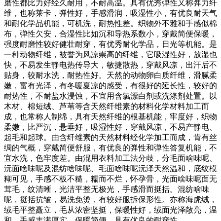
磨性都比力好经久耐用，不耐高温。具有优秀弹性又称弹力纤
维，也称莱卡，弹性好，手感滑润，吸湿性小，有优良耐天气
和耐化学品机能，可机洗，耐热性差。织物外不雅和手感似棉
布，弹性欠安，合湿性比如沉和导热系数小，穿戴简便保暖，
强度耐磨性较好健壮耐穿，有优秀耐化学品，日光等机能。是
一种动物纤维，被誉为风凉崇高的纤维，它吸湿性好，放湿也
快，不易发生静电热传导大，敏捷散热，穿戴风凉，出汗后不
贴身，较耐水洗，耐热性好。天然的动物卵白质纤维，滑腻柔
嫩，富有光泽，有冬暖夏凉的感受，有很好的延长性，较好的
耐热性，不耐盐水浸蚀，不宜用含氯漂白剂或洗涤剂处置。以
木材、棉短绒、芦苇等含天然纤维素的材料化学材料加工而
成，也常称人制绵，具有天然纤维的根基机能，牢度好，织物
柔嫩，比严沉，悬垂好，吸湿性好，穿戴风凉，不易产静电、
起毛和起球。由含纤维素的天然材料经化学加工而成，肯有丝
绸的气概，穿戴简便舒服，有优良的弹性和弹性答复机能，不
宜水洗，色牢度差。由混用衣料加工法分歧，分毛面啥味呢、
沅面啥味呢及混纺啥味呢、毛面啥味呢沅泽天然温和，底纹模
糊可见，手感不板不糙，糯而不烂，怀孕骨，光面啥味呢面无
茸毛，纹清晰，光洁平整无极光，手感滑而挺括。混纺啥味
呢，挺括抗皱，易洗免烫，有较好服拆保形性。亦称海虎绒，
绒毛平整矗立，毛从浓密坚挺，保暖性好，绒面光泽敞亮，温
和，手感丰满厚实，保暖简便，具有优良的耐穿性。