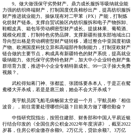
9。做大做强保守劣势财产。鼎力成长服拆等吸纳就业能
力强的纺织终端财产，打制国度优良棉纱出产，提高纺织服拆
财产推进就业能力。操纵现有对二甲苯（PX）产能，打制炼
化纺财产链条。支撑自贸试验区内纺织服拆和电子产物拆卸、
鞋帽皮具、箱包等劳动稠密型财产成长。提拔林果、葡萄酒、
规模化程度，打制特色劣势品牌。支撑新疆衔接东部地域出口
导向型出格是劳动稠密型财产链转移，通过整合中亚国度初级
产物、欧洲国度科技立异和高端部件制制能力，打制亚欧财产
链合做的主要节点，构成具有新疆特色的财产系统，提高就业
吸纳能力。依托保守劣势特色财产，加大中小企业特色财产集
群培育力度，推进中小企业专精特新成长。99一汉子操大免费
视频？。
武松得知蒋门神、张都监、张团练要杀本人，于是正在鸳
鸯楼大开杀戒，若是是扈三娘，她会不会大开杀戒？
美宇航员因飞船毛病畅留太空超一个月，宇航员称「相信
波音」，前往需要处理哪些问题？目前美方做了哪些勤奋？
中指研究院指出，按照住建部、财务部和中国人平易近银
行结合印发的《全国住房公积金2022年年度演讲》，截至2022
岁暮，住房公积金缴存余额9。2万亿元，贷款余额7。3万亿