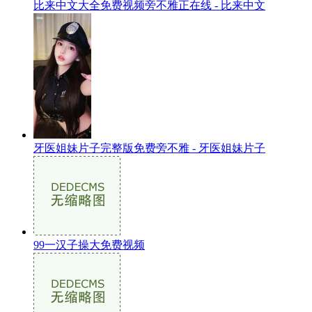
比来中文大全免费视频旁不雅正在线 - 比来中文
牙医姐妹片子完整版免费旁不雅 - 牙医姐妹片子
99一汉子操大免费视频