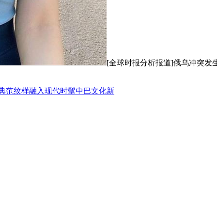
[全球时报分析报道]俄乌冲突
周：典范纹样融入现代时髦中巴文化新