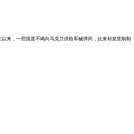
发生以来，一些国度不竭向乌克兰供给军械弹药，比来却发觉制制