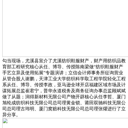
勾当现场，尤溪县宣介了尤溪纺织鞋服财产，财产用纺织品教
育部工程研究核心从任、博导、传授陈南梁做“纺织鞋服财产
手艺立异及使用拓展”专题演讲；立信会计师事务所征询营业
从管合股人谢鹏，天津工业大学纺织科学取工程学院轻化工程
系从任、博导、传授李政，亚马逊全球开店福建区域市场及计
谋拓展总监崔君宁，普华永道税务及商务征询办事总监顾斌斌
做了从题；润得新材料无限公司产物开辟核心从任李哲、厦门
旭纶成纺织科技无限公司总司理黄金锁、莆田双驰科技无限公
司总司理古玮明、厦门窝赔科技无限公司总司理张燿进行了立
异分享。