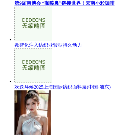
第9届南博会 “咖喷鼻”链接世界！云南小粒咖啡
数智化注入纺织业转型持久动力
欢送拜候2025上海国际纺织面料展(中国·浦东)