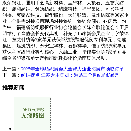
永荣锦江、通用手艺高新材料、宝华林、太极石、五誉兴纺
织、晟和纺织、领逸纺织、瑞鹰科技、祥华集团、向兴科技、
润得、窝赔Al科技、锦华股份、天竹联盟、泉州纺院等30家企
业15个供需对接项目现场对接签约，签约金额9。47亿元。勾
当中，福建省纺织服拆行业协会轮值会长陈立取轮值会长王启
明举行了当值会长交代典礼，补充了15家新会员企业，永荣锦
江、东龙针纺等7家单元获保举纺织鞋服优良专利单元，铭璨
集团、旭源纺织、永安宝华林、石狮祥华、佳宇纺织5家单元
获保举省级行业科创核心，六融工业、华锦实业等7家单元参
编全省印染布单元产物能源耗损评价指南集体尺度。
上一篇：
2025年全球纺织展会大全帮力企业拓展市场取订单
下一篇：
纺织视点 江苏大生集团：逾越三个世纪的纺织“
推荐新闻