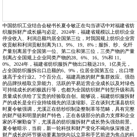
中国纺织工业结合会秘书长夏令敏正在勾当讲话中对福建省纺
织服拆财产成长赐与必定。2024年，福建省规模以上纺织企业
停业收入、利润总额均居全国第三位，对我国规上纺织企业营
收贡献和利润贡献别离为13。9%、19。8%；服拆、纱、化纤
产量别离居于全国第一位、第二位和第三位，三类产物的产量
别离占全国规上企业同类产物的28。6%、16。5%和 11。
0%。2024年，福建省纺织服拆产物出口额达219。1亿美元，
占全国纺织服拆出口总额的6。9%，位居全国第五位，出口增
速高于全行业2。7个百分点。福建高效的财产集群效应、强劲
的品牌扶植取立异能力、活跃的平易近营企业成长以及对绿色
可持续成长的积极践行等，也都为全国纺织财产转型升级和高
质量成长供给了宝贵的经验取自创。能够说，福建纺织服拆财
产的成长是全行业持续领先的活泼缩影。正在谈到尤溪县纺织
时夏令敏强调，尤溪正在纺纱织制染整制革等范畴，具有完整
的财产链和明显的财产特色，正在各级部分的鼎力支撑和企业
家的不懈勤奋下，尤溪县的纺织服拆财产成长势头强劲前景。
夏令敏暗示，当前，新一轮科技和财产变化不竭向纵深推进，
财产成长的环节驱动要素加快向以立异和手艺前进为焦点的科