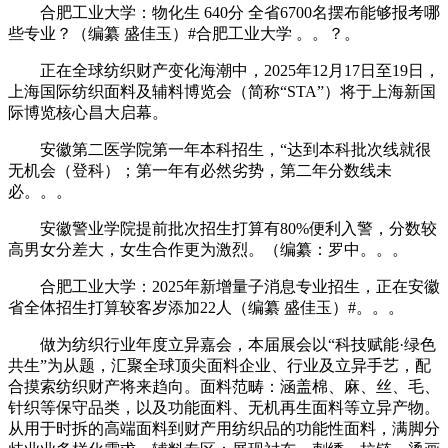
合肥工业大学：物化生 640分 全省6700名摆布能够报考哪
些专业？（编纂 盛佳玉）#合肥工业大学 。。？。
正在全球纺织财产变化海潮中，2025年12月17日至19日，
上海国际纺织面料及辅料博览会（简称“STA”）将于上海新国
际博览核心昌大启幕。
安徽第二医学院第一年本科招生，“达到本科批次线就很
无机会（登科）；第一年有必然劣势，第二年分数线未
必。。。
安徽警业学院提前批次招生打算有80%便利入警，分数较
高男女分差大，女生合作更为激烈。（编纂：罗中。。。
合肥工业大学：2025年新增量子消息专业招生，正在安徽
省全体招生打算较客岁添加22人（编纂 盛佳玉）#。。。
做为纺织行业年度立异嘉会，本届展会以“科技赋能·绿色
共生”为从题，汇聚全球顶尖面料企业、行业及立异手艺，配
合摸索纺织财产将来趋向。面料范畴：涵盖棉、麻、丝、毛、
针织等保守品类，以及功能面料、无机再生面料等立异产物。
从用于时拆的高端面料到财产用纺织品的功能性面料，满脚分