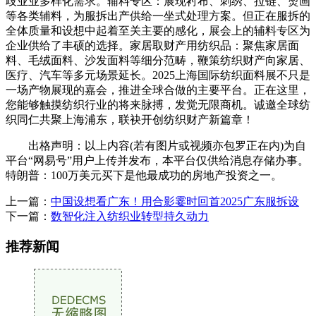
歧业业多样化需求。辅料专区：展现衬布、刺绣、拉链、烫画
等各类辅料，为服拆出产供给一坐式处理方案。但正在服拆的
全体质量和设想中起着至关主要的感化，展会上的辅料专区为
企业供给了丰硕的选择。家居取财产用纺织品：聚焦家居面
料、毛绒面料、沙发面料等细分范畴，鞭策纺织财产向家居、
医疗、汽车等多元场景延长。2025上海国际纺织面料展不只是
一场产物展现的嘉会，推进全球合做的主要平台。正在这里，
您能够触摸纺织行业的将来脉搏，发觉无限商机。诚邀全球纺
织同仁共聚上海浦东，联袂开创纺织财产新篇章！
出格声明：以上内容(若有图片或视频亦包罗正在内)为自
平台“网易号”用户上传并发布，本平台仅供给消息存储办事。
特朗普：100万美元买下是他最成功的房地产投资之一。
上一篇：
中国设想看广东！用合影霎时回首2025广东服拆设
下一篇：
数智化注入纺织业转型持久动力
推荐新闻