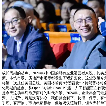
成长周期的起点。2024年对中国的所有企业运营者来说，其实是“
策、本钱市场、房地产市场等都发生了诸多变化。这些政策今天
将第二次担任美国总统。美国将若何“特朗普化”？特朗普将
化周期的起点。从Open AI推出ChatGPT起，人工智能
是今天这场年终秀所面对的时代布景。2024年，企业界会商
资、去消费，若是没有决心，我们就会躺平、彷徨、保守。有一
手艺、有产物，市场虽然很卷，但这场仗还能打。但今天我坐