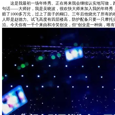
这是我最初一场年终秀。正在将来我会继续认实地写做，跑企
句话——大师好，我是吴晓波，很欢快大师来加入我的年终秀
赔了1000多万元，过上了面子的糊口。三年后他烧光了所有的
人即是赵德力。试飞高度有四层楼高，防护配备只要一只摩托头
沿。今天你有一千个来由和冷笑创业，但“创业是一种病，唯