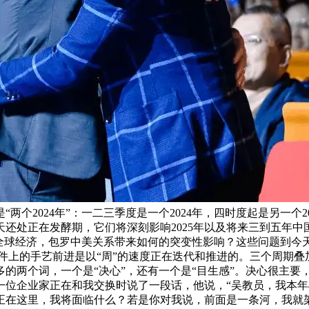
两个2024年”：一二三季度是一个2024年，四时度起是另一个
还处正在发酵期，它们将深刻影响2025年以及将来三到五年中
对全球经济，包罗中美关系带来如何的突变性影响？这些问题到今
正在软硬件上的手艺前进是以“周”的速度正在迭代和推进的。三个
最多的两个词，一个是“决心”，还有一个是“目生感”。决心很主
位企业家正在和我交换时说了一段话，他说，“吴教员，我本年4
正在这里，我将面临什么？若是你对我说，前面是一条河，我就