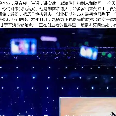
业，录音频，讲课，讲实话，感激你们的到来和陪同。”今天
，你们能来我很高兴。他是湖南常德人，20多岁到东莞打工，做
积储，最初，把房子也搭进去，创业初期的26人最初也只剩下一
盔和四个护膝。本年11月，赵德力正在珠海航展推出陆空一体
有甘于平淡能够治愈”，正在创业者的世界里，是豪杰莫问出处，