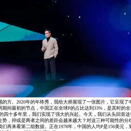
。2020年的年终秀，我给大师展现了一张图片，它呈现了中美正
期间最初的节点，中国正在全球P的占比达到33%，是其时的
去的四十多年里，我们实现了强大的兴起。今天，我们从头回首
走势，抑或是两者之间的差距会越来越大？对这三种可能性的分
来看第二组数据。正在1978年，中国的人均P是156美元，到2