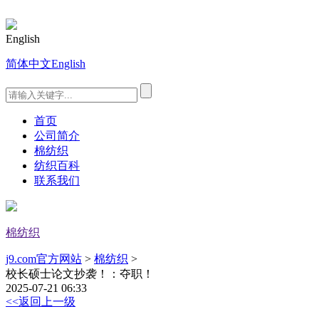
English
简体中文
English
首页
公司简介
棉纺织
纺织百科
联系我们
棉纺织
j9.com官方网站
>
棉纺织
>
校长硕士论文抄袭！：夺职！
2025-07-21 06:33
<<返回上一级