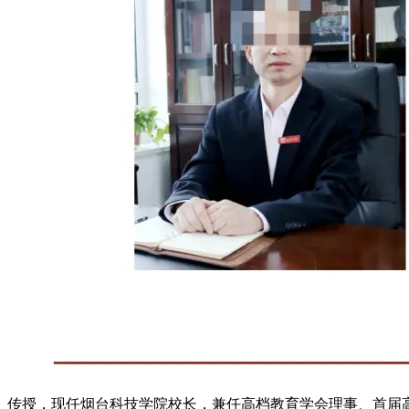
传授，现任烟台科技学院校长，兼任高档教育学会理事、首届