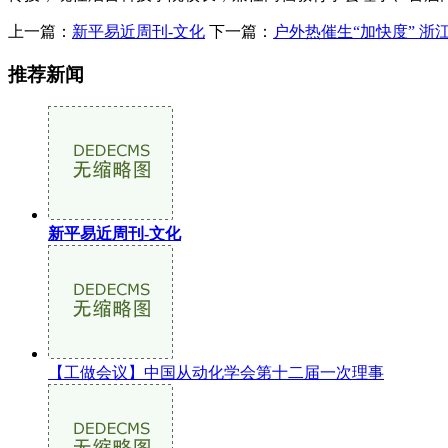
上一篇：
新平易近周刊-文化
下一篇：
户外热催生“加快度” 
推荐新闻
新平易近周刊-文化
【工做会议】中国从动化学会第十二届一次理事