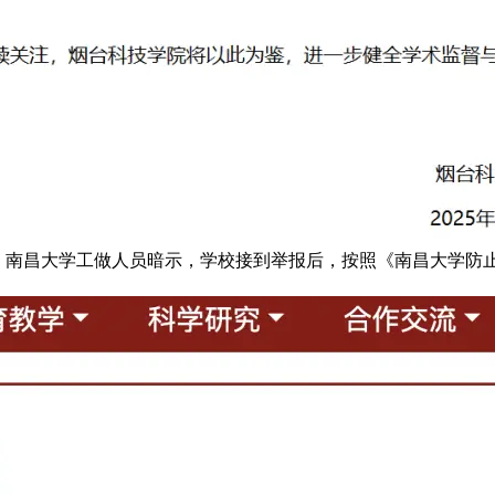
。南昌大学工做人员暗示，学校接到举报后，按照《南昌大学防止