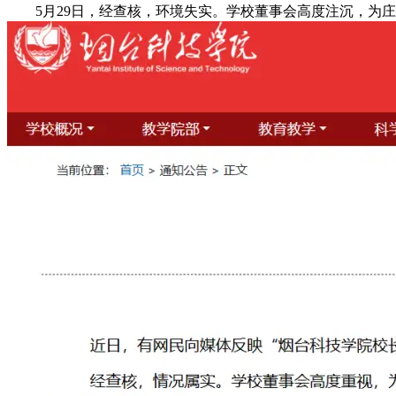
5月29日，经查核，环境失实。学校董事会高度注沉，为庄