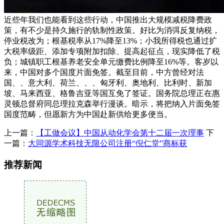
近些年我们也能看到这些行动，中国推出大规模减税降费政
策，有不少是持久施行的轨制性政策。好比为消弭反复纳税，
停业税改为；根基税率从17%降至13%；小我所得税也通过扩
大税率级距、添加专项附加扣除、提高起征点，现实降低了税
负；城镇职工根基养老安全单元缴费比例降至16%等。客岁以
来，中国对多个国度片面免签。截至目前，中方曾经对法
国、、意大利、荷兰、、、匈牙利、奥地利、比利时、新加
坡、马来西亚、格鲁吉亚等国互免了签证。国务院总理正在惠
灵顿总督府同总理拉克森举行漫谈。暗示，将把纳入片面免签
国度范畴，但愿新方为中国赴新供给更多便当。
上一篇：
【工做会议】中国从动化学会第十二届一次理事
下
一篇：
大同源学术科技无限公司注册“倪仁堂”商标获
推荐新闻