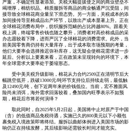
严重，不确定性显著添加。关税大幅提拔使之间的商业壁垒不
竭增厚，棉纺织品、棉质服拆等商品的商业畅通严沉受阻，间
接导致全球棉花商业量呈下滑态势。另一方面，关税成本的添
加间接传导至棉成品出产环节，以致出产成本显著上升。正在
全球棉花消费布局中，纺织服拆范畴的占比跨越80%。跟着关
税上调，终端零售价钱也随之攀升，消费者对高价棉成品的采
办志愿较着下降，进而严沉了全球棉花的消费需求。此外，当
前美国零售商仍持有大量库存，出于成本取市场预期的考量，
他们大要率会选择推迟弥补库存，这无疑会使棉花需求进一步
延后。分析以上要素来看，正在政策未呈现转向的环境下，本
年全球需求大要率处于萎缩形态。
受中美关税升级影响，棉花从力合约2509正在清明节后大
幅跳空低开，跌破13000元/吨环节支持位后持续走弱，最低触
及12490元/吨，创下近两年来的价钱低位。当前，宏不雅面风
险尚未消弭，海外需求回落较着，叠加国内旺季表示不如预
期，棉花后市将若何演绎？
取此同时，自2025年5月2日起，美国将中止对原产于中国
（含）的低值商品免税待遇，实施已久的800美元以下小额包
裹免税入境政策即将终结。服拆以曲邮体例进入美国市场的影
响仍正在持续发酵，其后续影响还需较长时间才能充实。