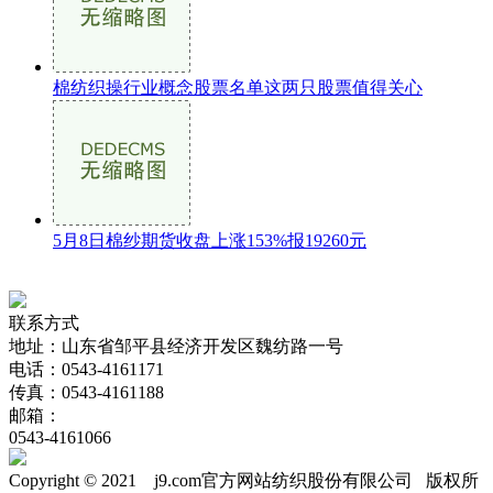
棉纺织操行业概念股票名单这两只股票值得关心
5月8日棉纱期货收盘上涨153%报19260元
联系方式
地址：山东省邹平县经济开发区魏纺路一号
电话：0543-4161171
传真：0543-4161188
邮箱：
0543-4161066
Copyright © 2021 j9.com官方网站纺织股份有限公司 版权所