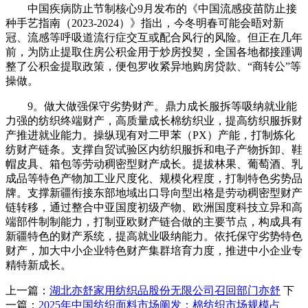
中国疾病防止节制核心9月发布的《中国流感疫苗防止接
种手艺指南（2023-2024）》指出，今冬明春可能会晤对新
冠、流感等呼吸道流行症交互或配合风行的风险。但正在几年
前，为防止提取住房公积金用于炒房投契，全国各地都接踵调
整了公积金提取政策，便包罗收紧异地购房贷款、“商转公”等
操做。
9。做大做强保守劣势财产。鼎力成长服拆等吸纳就业能
力强的纺织终端财产，高质量成长棉纺织业，提高纺织服拆财
产推进就业能力。操纵现有对二甲苯（PX）产能，打制炼化
纺财产链条。支撑自贸试验区内纺织服拆和电子产物拆卸、鞋
帽皮具、箱包等劳动稠密型财产成长。提拔林果、葡萄酒、乳
成品等特色产物加工业尺度化、规模化程度，打制特色劣势品
牌。支撑新疆衔接东部地域出口导向型出格是劳动稠密型财产
链转移，通过整合中亚国度初级产物、欧洲国度科技立异和高
端部件制制能力，打制亚欧财产链合做的主要节点，构成具有
新疆特色的财产系统，提高就业吸纳能力。依托保守劣势特色
财产，加大中小企业特色财产集群培育力度，推进中小企业专
精特新成长。
上一篇：
湖北亦舒家用纺织品股份无限公司召回部门亦舒
下
一篇：
2025年中国纺织面料市场阐发：棉纺织市场规模占