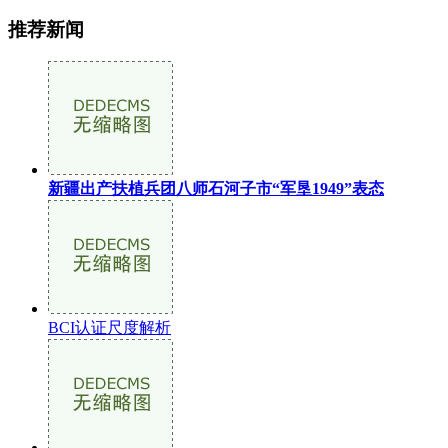
推荐新闻
新疆出产扶植兵团八师石河子市“军垦1949”表态
BCI认证尺度解析