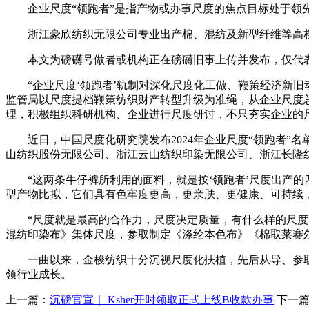
企业尺度“领跑者”是指产物或办事尺度的焦点目标处于领先
浙江豪欣纺织无限公司专业出产棉、混纺及新型纤维等高档服
本文为磅礴号做者或机构正在磅礴旧事上传并发布，仅代表
“企业尺度‘领跑者’轨制对深化尺度化工做、鞭策经济新旧
监管局以尺度提档鞭策纺织财产转型升级为准绳，从企业尺度
理，积极组织科研机构、企业进行尺度研讨，不只夯实企业的
近日，中国尺度化研究院发布2024年企业尺度“领跑者”
山纺织股份无限公司、浙江云山纺织印染无限公司、浙江长隆纺
“这两条牛仔裤所利用的面料，就是按‘领跑者’尺度出产的
型产物比拟，它们具有色牢度更高，更亲肤、更健康、可持续
“尺度就是最高的合作力，尺度决定质量，有什么样的尺度就
混纺印染布》集体尺度，参取制定《涤纶本色布》《棉取莱赛
一曲以来，金梭纺织十分沉视尺度化扶植，先后从导、参取纺
领行业成长。
上一篇：
沉磅官宣｜ Ksher开时领取正式上线B收款办事
下一篇