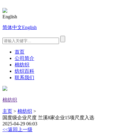
English
简体中文
English
首页
公司简介
棉纺织
纺织百科
联系我们
棉纺织
主页
>
棉纺织
>
国度级企业尺度 兰溪8家企业15项尺度入选
2025-04-29 06:03
<<返回上一级