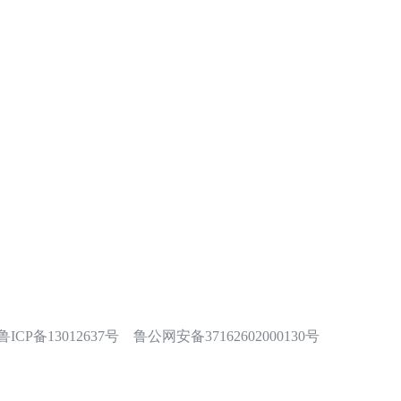
鲁ICP备13012637号
鲁公网安备37162602000130号