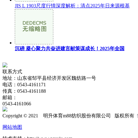
JIS L 1903尺度行情深度解析：清点2025年日来源根基
沉磅 凝心聚力共奋进建言献策谋成长！2025年全国
联系方式
地址：山东省邹平县经济开发区魏纺路一号
电话：0543-4161171
传真：0543-4161188
邮箱：
0543-4161066
Copyright © 2021 明升体育m88纺织股份有限公司 版权所有
网站地图