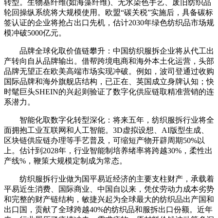
转型。生物基纤维(如海藻纤维)、无水染色手艺、废旧纺织品
轮回操纵系统将大规模使用。欧盟“碳关税”实施后，具备碳标
签认证的企业将抢占出口先机，估计2030年绿色纺织品市场规
模冲破5000亿元。
品牌全球化取价值链攀升：中国纺织服拆企业将从代工出
产转向自从品牌输出。借帮跨境电商和海外本土化运营，头部
品牌无望正在欧美高端市场实现冲破。例如，波司登通过收购
国际品牌和海外旗舰店结构，已正在、英国成立身牌认知；快
时髦巨头SHEIN的兴起则验证了数字化供应链取精准营销的连
系潜力。
智能化取数字化转型深化：将来五年，纺织服拆行业将全
面拥抱工业互联网和人工智能。3D虚拟设想、AI版型生成、
区块链供应链办理等手艺普及，可缩短产物开辟周期50%以
上。估计到2028年，行业智能制培养绪率将跨越30%，柔性出
产线%，鞭策大规模定制成为常态。
纺织服拆行业做为国平易近经济的主要支柱财产，承载着
平易近生消费、国际商业、中国自以来，凭仗劳动力成本劣势
和完整的财产链结构，敏捷兴起为全球最大的纺织品出产国和
出口国，贡献了全球跨越40%的纺织品和服拆出口份额。近年