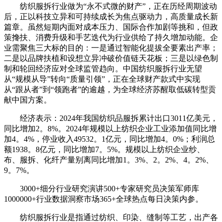
纺织服拆行业做为“永不式微的财产”，正在历经周期波动
后，正以科技立异和可持续成长为焦点驱动力，高质量成长新
篇章。虽然短期内面对成本压力、国际合作加剧等挑和，但政
策搀扶、消费升级和手艺迭代为行业供给了持久增加动能。企
业需聚焦三大标的目的：一是通过智能化提拔全要素出产率；
二是以品牌扶植和设想立异冲破价值链天花板；三是以绿色制
制和轮回经济应对全球监管趋向。中国纺织服拆行业无望
从“规模从导”转向“质量引领”，正在全球财产款式中实现
从“跟从者”到“领跑者”的逾越，为全球经济苏醒取低碳转型贡
献中国方案。
经济表示：2024年我国纺织品服拆累计出口3011亿美元，
同比增加2。8%。2024年规模以上纺织企业工业添加值同比增
加4。4%，停业收入49532。1亿元，同比增加4。0%；利润总
额1938。8亿元，同比增加7。5%。规模以上纺织企业纱、
布、服拆、化纤产量别离同比增加1。3%、2。2%、4。2%、
9。7%。
3000+细分行业研究演讲500+专家研究员决策军师库
1000000+行业数据洞察市场365+全球热点每日决策内参。
纺织服拆行业是指通过纺织、印染、缝制等工艺，出产各