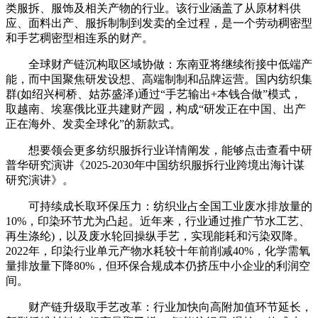
类服拆、服饰及相关产物的行业。该行业涵盖了从原材料供
应、面料出产、服拆制制到发卖的全过程，是一个劳动稠密型
和手艺稠密型相连系的财产。
全球财产链沉构取区域协做：东南亚将继续衔接中低端产
能，而中国聚焦研发设想、高端制制和品牌运营。国内纺织集
群(如绍兴柯桥、姑苏盛泽)通过“手艺输出+本钱合做”模式，
取越南、埃塞俄比亚共建财产园，构成“研发正在中国、出产
正在海外、发卖全球化”的新款式。
想要领会更多纺织服拆行业详情阐发，能够点击查看中研
普华研究演讲《2025-2030年中国纺织服拆行业跨境出海计谋
研究演讲》。
可持续成长取环保压力：纺织业占全国工业废水排放量的
10%，印染环节尤为凸起。近年来，行业通过推广节水工艺、
再生涤纶)，以及废水轮回操纵手艺，实现能耗和污染双降。
2022年，印染行业单元产物水耗较十年前削减40%，化学需氧
量排放量下降80%，但环保合规成本仍挤压中小企业的利润空
间。
财产链升级取手艺改革：行业加快向高附加值环节延长，