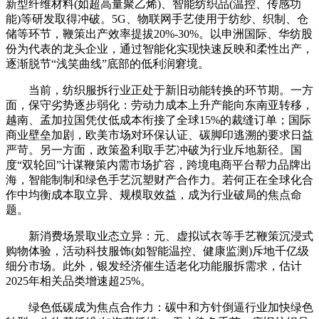
新型纤维材料(如超高量聚乙烯)、智能纺织品(温控、传感功
能)等研发取得冲破。5G、物联网手艺使用于纺纱、织制、仓
储等环节，鞭策出产效率提拔20%-30%。以申洲国际、华纺股
份为代表的龙头企业，通过智能化实现快速反映和柔性出产，
逐渐脱节“浅笑曲线”底部的低利润窘境。
当前，纺织服拆行业正处于新旧动能转换的环节期。一方
面，保守劣势逐步弱化：劳动力成本上升产能向东南亚转移，
越南、孟加拉国凭仗低成本衔接了全球15%的裁缝订单；国际
商业壁垒加剧，欧美市场对环保认证、碳脚印逃溯的要求日益
严苛。另一方面，政策盈利取手艺冲破为行业斥地新径。国
度“双轮回”计谋鞭策内需市场扩容，跨境电商平台帮力品牌出
海，智能制制和绿色手艺沉塑财产合作力。若何正在全球化合
作中均衡成本取立异、规模取效益，成为行业破局的焦点命
题。
新消费场景取业态立异：元、虚拟试衣等手艺鞭策沉浸式
购物体验，活动科技服饰(如智能温控、健康监测)斥地千亿级
细分市场。此外，银发经济催生适老化功能服拆需求，估计
2025年相关品类增速超25%。
绿色低碳成为焦点合作力：碳中和方针倒逼行业加快绿色