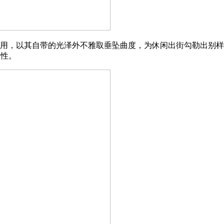
料的匠心利用，以其自带的光泽外不雅取垂坠曲度，为休闲出街勾勒
个性。