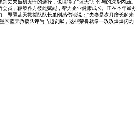
到丈夫当初无悔的选择，也懂得了“蓝天”所付与的深挚内涵。
倾听会员，鞭策各方彼此赋能，帮力企业健康成长。正在本年举办
力。即墨蓝天救援队队长董刚感伤地说：“夫妻是岁月磨长起来
即墨区蓝天救援队评为凸起贡献，这些荣誉就像一玫玫煜煜闪灼