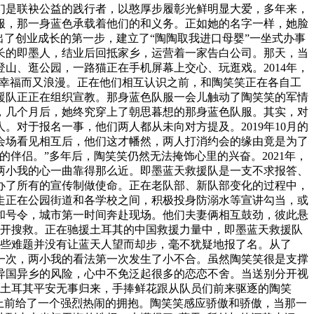
是联袂公益的践行者，以憨厚步履彰光鲜明显大爱，多年来，
服，那一身蓝色承载着他们的和义务。正如她的名字一样，她脸
出了创业成长的第一步，建立了“陶陶取我进口母婴”一坐式办事
土长的即墨人，结业后回抵家乡，运营着一家告白公司。那天，当
山、逛公园，一路猫正在手机屏幕上交心、玩逛戏。2014年，
路幸福而又浪漫。正在他们相互认识之前，和陶笑笑正在各自工
救援队正正在组织宣教。那身蓝色队服一会儿触动了陶笑笑的军情
，几个月后，她终究穿上了朝思暮想的那身蓝色队服。其实，对
对于报名一事，他们两人都从未向对方提及。2019年10月的
会场看见相互后，他们这才幡然，两人打消约会的缘由竟是为了
伴侣。”多年后，陶笑笑仍然无法掩饰心里的兴奋。2021年，
两小我的心一曲靠得那么近。即墨蓝天救援队是一支不求报答、
办了所有的宣传制做使命。正在老队部、新队部变化的过程中，
走正在公园街道和各学校之间，积极投身防溺水等宣讲勾当，或
和号令，城市第一时间奔赴现场。他们夫妻俩相互鼓劲，彼此悬
展开搜救。正在驰援土耳其的中国救援力量中，即墨蓝天救援队
这些难题并没有让蓝天人望而却步，毫不犹疑地报了名。从了
一次，两小我的看法第一次发生了小不合。虽然陶笑笑很是支撑
异国异乡的风险，心中不免泛起很多的恋恋不舍。当送别分开视
从土耳其平安无事归来，手捧鲜花跟从队员们前来驱逐的陶笑
上前给了一个强烈热闹的拥抱。陶笑笑感应骄傲和骄傲，当那一