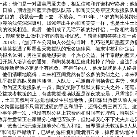
路；他们是一对甜美恩爱夫妻，相互信赖和许诺相守终身；他们
。日前，期近墨区蓝天救援队队部，和陶笑笑身穿蓝天救援队队
目的，我就会一曲下去，不放弃。”2013年，19岁的陶笑笑跨
漫的浅笑深深吸引。1990年出生的和陶笑笑一样，也是土生
的浅笑相遇。此后，他们成了无话不谈的好伴侣，一路相约着登
光，能够安抚工做中所有的劳顿和忧愁。” 感觉和陶笑笑正在一
2019年，他们正在公园加入公益勾当时，刚巧碰见即墨蓝天
陶笑笑拨通了即墨蓝天救援队的报名德律风，颠末审核和评定后
报名体例，勇往直前地想要做一个热心公益、甘于奉献的蓝天人。
召开新人培训会的通知。和陶笑笑相互彼此推掉了约会，当达到
我便断定他必定是个有抱负、有担任的人，他无疑就是本人终身的
。他们清晰地晓得，本来相互间竟然有那么多的类似之处，本来
几乎都是靠队员自掏腰包。入队后，毛遂自荐阐扬告白劣势，包
，做为蓝天救援队的一员，陶笑笑除了默默支撑丈夫之外，还逛
公益或者救援的上，有些救援现场以至是深夜或凌晨，只需接到
2月，土耳其叙利亚边境地域发生强烈地动，多国派出救援队前去
报名跨国驰援不只需要过硬的手艺和胆子，还得公费三四万元。
碎小事争持一次，也没有对公益上花费的和时间有过埋怨，唯独这
放弃生意留正在家里分心地照应孩子，但她却安心不下丈夫奔赴
神，该当让他无牵无挂地分心投入和役。当即墨蓝天救援队5人
掌声和喝彩声撼动了，已经的冤枉顷刻间烟消云集，掉臂羞怯地冲