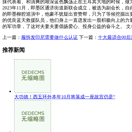
抹代表着、和清爽的艰深蓝色飘荡正在土耳其大地的时候，做
2023年11月，即墨区通济街道新联会成立，被选为副会长
的即墨柳腔巡演中，他豪不犹疑出资赞帮，只为了等候挖掘出
的优良蓝天救援队员，他们身上一直迸发出一股积极向上的力
的军功章，了这对夫妻夫妻倡扬爱心、投身公益的奋斗之。 文/
上一篇：
服拆发印尼需要做什么认证
下一篇：
十大最适合00后
推荐新闻
大功德！西五环外本年10月将落成一座故宫仍是“