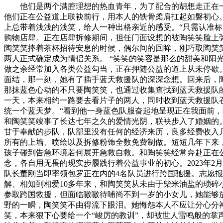
他们是两个满腔理想的热血青年，为了配合的胡想走正在一
他们正在公益道上联袂前行，用本人的铁骨柔肩扛起如磐初心
上总带着浅浅的浅笑，给人一种出格亲近的感受。“只需认准标的
购物店肆。正在店肆拆修期间，担任门面设想的被陶笑笑脸上弥
陶笑笑捧着茶杯招待安息的时候，偶尔间的回眸，刚巧取陶笑笑
两人正式确定成为情侣关系。 “笑笑的笑容是那么的甜美和阳
做之余经常加入各类公益勾当，正在押随公益的道上从未停歇。
面结，那一刻，她有了插手蓝天救援队的深深念想。回来后，
那抹蓝色心动的不只要陶笑笑，也通过收集查找到蓝天救援队的
一天，本来相约一路要去看片子的两人，同时收到蓝天救援队
统一个蓝天梦。“看到他一身蓝色队服奋起地呈现正在我面前，
和陶笑笑竣事了长达七年之久的爱情光阴，联袂步入了婚姻的
甘于奉献的步队，队部里没有任何的经济来历，良多经费收入
所有的上墙、喷绘以及拆修粉饰全数免费制做。短短几年下来
孩子碰到告急环境若何展开急救自救。和陶笑笑经常奔赴正在
念，各自用无畏的现实步履践行着公益事业的初心。2023年
队长董刚当即率领包罗正在内的4名队员进行跨国驰援。志愿
解、相知到相爱10多年来，和陶笑笑从未由于柴米油盐的琐
参取跨国救援，但面临嗷嗷待哺尚不到一岁的小女儿，她能够
野的一瞬，陶笑笑不由得流下眼泪。她悔怨本人不应让分心分
笑，本来狠下心要给一个“峻厉的教训”，却被世人雷鸣般的