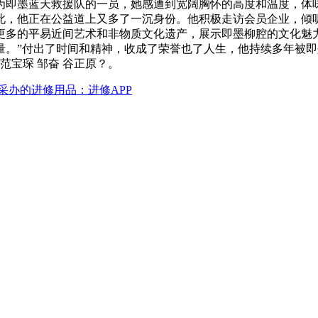
为即墨蓝天救援队的一员，她感遭到宽阔胸怀的高度和温度，体味
，自此，他正在公益道上又多了一沉身份。他积极走访会员企业，
更多的平易近间艺术和非物质文化遗产，展示即墨柳腔的文化魅
量。”付出了时间和精神，收成了荣誉也了人生，他持续多年被
范宝琛 邹奋 谷正原？。
采办的进修用品：进修APP