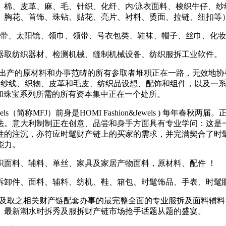
、皮革、麻、毛、针织、化纤、内/泳衣面料、梭织牛仔、纱线
、胸花、首饰、珠钻、贴花、亮片、衬料、烫面、拉链、纽扣等
带、太阳镜、领巾、领带、号衣包类、鞋袜、帽子、丝巾、化妆
取纺织器材、检测机械、缝制机械设备、纺织服拆工业软件。
和珠宝出产的原材料和办事范畴的所有参取者堆积正在一路，无效地协
纱线、织物、皮革和毛皮、纺织品设想、配饰和组件，以及一系列供给采
子和珠宝系列所需的所有资本集中正在一个处所。
wels（简称MFJ）前身是HOMI Fashion&Jewels ) 
法。意大利制制正在创意、品尝和身手方面具有专业学问：这是
的注沉，亦符应时髦财产链上的买家的需求，并完满契合了时髦业
能力。
面料、辅料、单丝、家具及家居产物面料，原材料、配件 ！
卸件、面料、辅料、纺机、鞋、箱包、时髦饰品、手表、时髦
及取之相关财产链配套办事的最完整全面的专业服拆及面料辅料
。最新潮水时拆秀及服拆财产链市场抢手话题从题的盛宴。