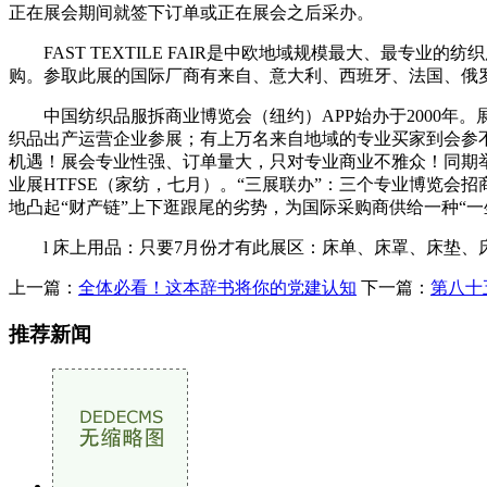
正在展会期间就签下订单或正在展会之后采办。
FAST TEXTILE FAIR是中欧地域规模最大、最专
购。参取此展的国际厂商有来自、意大利、西班牙、法国、俄
中国纺织品服拆商业博览会（纽约）APP始办于2000年。展
织品出产运营企业参展；有上万名来自地域的专业买家到会参不
机遇！展会专业性强、订单量大，只对专业商业不雅众！同期举
业展HTFSE（家纺，七月）。“三展联办”：三个专业博览
地凸起“财产链”上下逛跟尾的劣势，为国际采购商供给一种“
l 床上用品：只要7月份才有此展区：床单、床罩、床垫、
上一篇：
全体必看！这本辞书将你的党建认知
下一篇：
第八十
推荐新闻