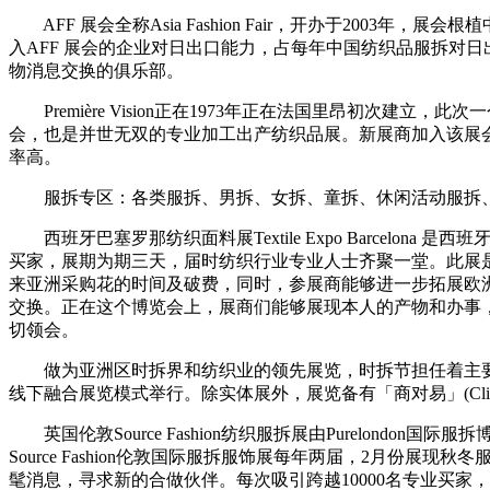
AFF 展会全称Asia Fashion Fair，开办于200
入AFF 展会的企业对日出口能力，占每年中国纺织品服拆对日
物消息交换的俱乐部。
Première Vision正在1973年正在法国里昂初次建立，
会，也是并世无双的专业加工出产纺织品展。新展商加入该展
率高。
服拆专区：各类服拆、男拆、女拆、童拆、休闲活动服拆、
西班牙巴塞罗那纺织面料展Textile Expo Barcel
买家，展期为期三天，届时纺织行业专业人士齐聚一堂。此展
来亚洲采购花的时间及破费，同时，参展商能够进一步拓展欧
交换。正在这个博览会上，展商们能够展现本人的产物和办事
切领会。
做为亚洲区时拆界和纺织业的领先展览，时拆节担任着主要
线下融合展览模式举行。除实体展外，展览备有「商对易」(Clic
英国伦敦Source Fashion纺织服拆展由Purelondo
Source Fashion伦敦国际服拆服饰展每年两届，2月
髦消息，寻求新的合做伙伴。每次吸引跨越10000名专业买