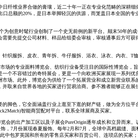
3年，展会根植中日纤维业界合做的膏壤，近二十年一正在专业化范畴的深
出口总额的20%，是日本举脚轻沉的供源，而笼盖日本全国的专
此次一个为创意时髦行业创制了一个史无前例的新平台。颠末50年的成长， 
会需要先提交公司材料、样品给组委会审核，审核通事后方可获得
针织服拆、皮衣、青年拆、牛仔服拆、浴衣、泳衣、内衣、T恤
ona 是西班牙市场的专业面料博览会、纺织行业备受注目的国际性博
是一个不容错过的奇特展会，更是一个向欧洲买家展现一系列优
洲市场。此外，博览会为供给了一个拓展营业和成立新营业联系
，并取来自世界各地的买家进行贸易洽商。参不雅者能够正在展
的脚色，它全面涵盖行业上逛至下逛的财产链，做为全方位平台
k2Match)智能商贸配对平台，联系全球展商及买家。
n国际服拆博览会的出产加工区以及子展会PureOrigin逐年成长和
份展现秋冬服饰，7月份展现春夏服饰。每年2月和7月，全球中高档裁
家，此中包罗英国和所有的零售店买家和百货公司、连琐店的买家