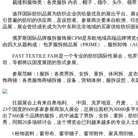
裁缝和服饰类：各类服拆 内衣，帽子，领巾、头巾、领带
迪拜国际纺织品展为纺织企业供给最优良的展出平台。展会届
引普遍的纺织的供应商，及设想者。参展商次要来自欧洲、印
品展，展会曾经成长成为为中东和北非地域的买家供给纺织面
俄罗斯国际品牌服拆服饰展CPM是东欧地域高端品牌博览会，
由四大从题构成： 包罗服拆精品展（PRIME），服拆卸饰（ACCESS
FAST TEXTILE FAIR是一个专业的纺织国际性展会
坦，等都将以国度展团的形式参展。
参展范畴：l 服拆：各类男拆、女拆、童拆、休闲拆、皮衣、
饰商铺：各类服饰商铺拆修，设备，营销体例，服拆设想，衣
往届展会上有来自奥地利、、中国、克罗地亚、丹麦、、法
23个国度的600多家参展商加入展会，总展位面积为3000
出了660多个品牌的服拆，此中涵盖了男拆，女拆，童拆，纺
秀，同期20多场研讨会，这个博览会已到越来越多的专业人士
l 粉饰面料；窗帘布、窗帘穗子、窗帘附件、家具用织物、