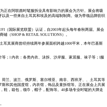
为正在阿联酋时髦服拆业具有影响力的展会为方针。展会将吸
牙以及一些来自土耳其和埃及的高端制制商。做为带领品牌纺织
（国际展览联盟）认证，自2003年起头每年春秋两届。展会
HOP & RETAIL SOLUTIONS）。
。土耳其展商曾经持续两年参展面积跨越1000平米，本年巴基斯
等；l 内衣：各类内衣、泳拆、沙岸服、家居服、袜子等；l服
荷兰、波兰、俄罗斯、塞尔维亚、南非、西班牙、、土耳其等
，俄罗斯和其他国度馆，内衣馆，饰品及童拆馆等。正在展会上共展
，鞋，箱包，领巾，帽子，配饰等。40多场专业时髦的大牌走
。