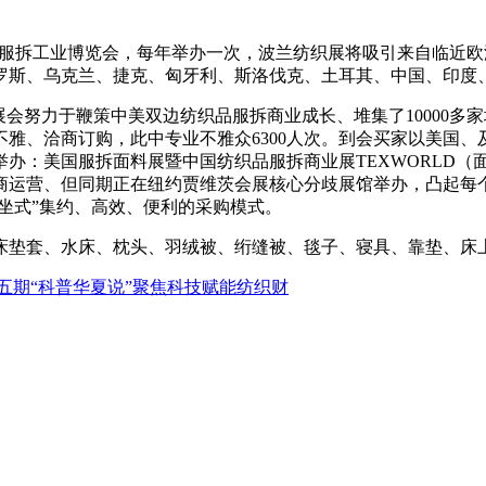
业的纺织服拆工业博览会，每年举办一次，波兰纺织展将吸引来自临
罗斯、乌克兰、捷克、匈牙利、斯洛伐克、土耳其、中国、印度
会努力于鞭策中美双边纺织品服拆商业成长、堆集了10000多家
雅、洽商订购，此中专业不雅众6300人次。到会买家以美国
办：美国服拆面料展暨中国纺织品服拆商业展TEXWORLD（
会招商运营、但同期正在纽约贾维茨会展核心分歧展馆举办，凸起
一坐式”集约、高效、便利的采购模式。
床垫套、水床、枕头、羽绒被、绗缝被、毯子、寝具、靠垫、床
五期“科普华夏说”聚焦科技赋能纺织财