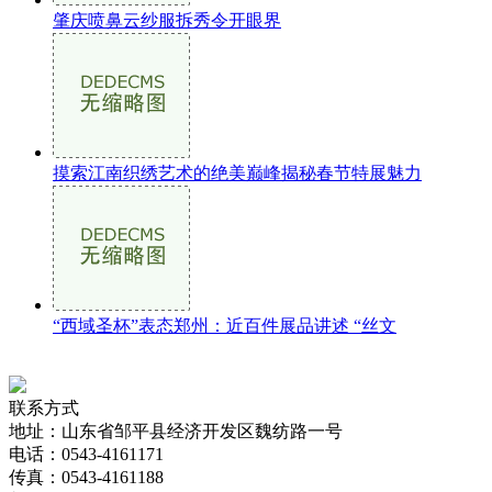
肇庆喷鼻云纱服拆秀令开眼界
摸索江南织绣艺术的绝美巅峰揭秘春节特展魅力
“西域圣杯”表态郑州：近百件展品讲述 “丝文
联系方式
地址：山东省邹平县经济开发区魏纺路一号
电话：0543-4161171
传真：0543-4161188