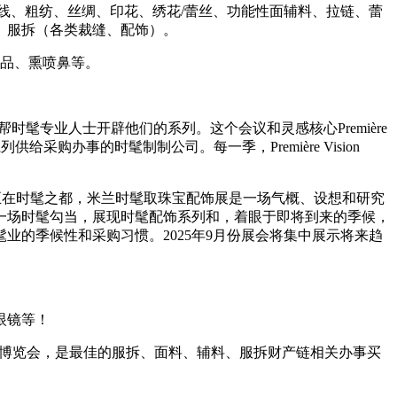
、粗纺、丝绸、印花、绣花/蕾丝、功能性面辅料、拉链、蕾
）服拆（各类裁缝、配饰）。
品、熏喷鼻等。
帮时髦专业人士开辟他们的系列。这个会议和灵感核心Première
购办事的时髦制制公司。每一季，Première Vision
每年春秋两届。正在时髦之都，米兰时髦取珠宝配饰展是一场气概、设想和研究
一场时髦勾当，展现时髦配饰系列和，着眼于即将到来的季候，
的季候性和采购习惯。2025年9月份展会将集中展示将来趋
眼镜等！
博览会，是最佳的服拆、面料、辅料、服拆财产链相关办事买