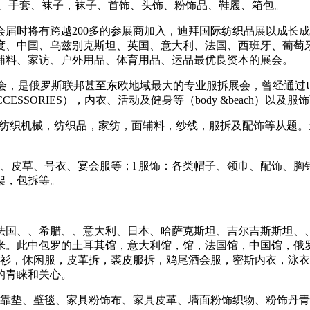
、手套、袜子，袜子、首饰、头饰、粉饰品、鞋履、箱包。
时将有跨越200多的参展商加入，迪拜国际纺织品展以成长成
度、中国、乌兹别克斯坦、英国、意大利、法国、西班牙、葡萄
辅料、家访、户外用品、体育用品、运品最优良资本的展会。
是俄罗斯联邦甚至东欧地域最大的专业服拆展会，曾经通过UFI
ORIES），内衣、活动及健身等（body &beach）以及服饰商铺（S
，包罗纺织机械，纺织品，家纺，面辅料，纱线，服拆及配饰等从题
皮草、号衣、宴会服等；l 服饰：各类帽子、领巾、配饰、胸针
架，包拆等。
国、、希腊、、意大利、日本、哈萨克斯坦、吉尔吉斯斯坦、、
0多平米。此中包罗的土耳其馆，意大利馆，馆，法国馆，中国馆
织衫，休闲服，皮革拆，裘皮服拆，鸡尾酒会服，密斯内衣，泳衣
的青睐和关心。
靠垫、壁毯、家具粉饰布、家具皮革、墙面粉饰织物、粉饰丹青