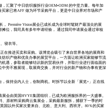
耕细做，汇聚了中日纺织服拆行业OEM•ODM 的中坚力量。每年加
业买家已将AFF 做为环节采购平台，更是中日业界对市场和产
Première Vision展会已成长成为全球时髦财产最顶尖的展
摊位，我司具有多年申请经验， 通过我司申请展会通过审核
、寝衣等。
览会，旨正在推进买卖和采购。该博览会吸引了来自世界各地的展商和
良纺织产物和优良办事的展贸平台，一方面让欧洲买家能够节流
的机遇，参取者能够结识新的贸易伙伴，并取行业进行面临面的
位中旁不雅展现，取展商交换，并对行业的新产物和办事有更深
，保持业内人士，创制商机。时拆节以全新「展览+」正在线
立异而来。该展会由英国HVYE集团组织，已成为欧洲服拆界的一大盛事。
缝、面料、原材料采购商云集展会，采购最新服拆，捕获下一季的时
；英国以外买家次要来自、北欧、意大利、西班牙。80％的买家