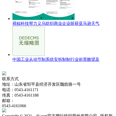
祺鲲科技帮力义乌纺织商业企业斩获亚马逊天气
中国工业从动节制系统安拆制制行业前景瞻望及
联系方式
地址：山东省邹平县经济开发区魏纺路一号
电话：0543-4161171
传真：0543-4161188
邮箱：
0543-4161066
Copyright © 2021 j9.com官方网站纺织股份有限公司 版权所