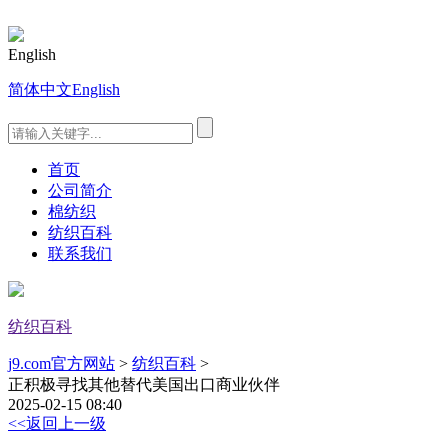
English
简体中文
English
首页
公司简介
棉纺织
纺织百科
联系我们
纺织百科
j9.com官方网站
>
纺织百科
>
正积极寻找其他替代美国出口商业伙伴
2025-02-15 08:40
<<返回上一级