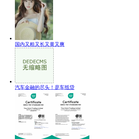
国内又粗又长又黄又爽
汽车金融的尽头！是车抵贷