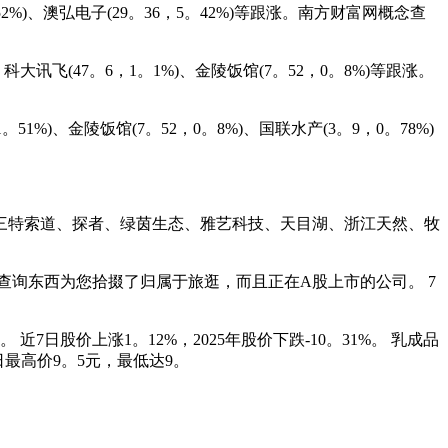
52%)、澳弘电子(29。36，5。42%)等跟涨。南方财富网概念查
讯飞(47。6，1。1%)、金陵饭馆(7。52，0。8%)等跟涨。
%)、金陵饭馆(7。52，0。8%)、国联水产(3。9，0。78%)
三特索道、探者、绿茵生态、雅艺科技、天目湖、浙江天然、牧
查询东西为您拾掇了归属于旅逛，而且正在A股上市的公司。 7
股价上涨1。12%，2025年股价下跌-10。31%。 乳成品
当日最高价9。5元，最低达9。