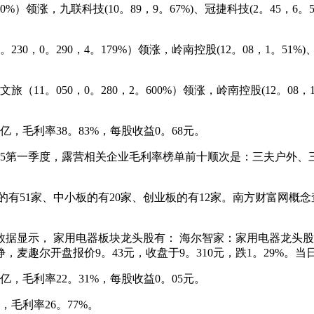
）领涨，九联科技(10。89，9。67%)、冠捷科技(2。45，6。
290，4。179%）领涨，岭南控股(12。08，1。51%)、科大
050，0。280，2。600%）领涨，岭南控股(12。08，1。51
，毛利率38。83%，每股收益0。68元。
5第一季度，露营相关企业毛利率榜单前十顺次是：三夫户外、
有51家、中小板的有20家、创业板的有12家。南方财富网概念
 家用电器板块龙头股有： 海尔智家：家用电器龙头股。 近7日
动静，麦趣尔开盘报价9。43元，收盘于9。310元，跌1。29%。
，毛利率22。31%，每股收益0。05元。
毛利率26。77%。