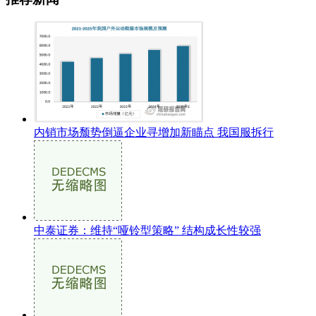
内销市场颓势倒逼企业寻增加新瞄点 我国服拆行
中泰证券：维持“哑铃型策略” 结构成长性较强