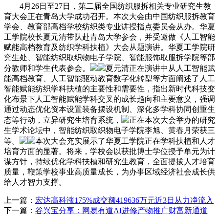
4月26日至27日，第二届全国纺织服拆相关专业研究生教
育大会正在青岛大学成功召开。本次大会由中国纺织服拆教育
学会、教育部高档学校纺织类专业讲授指点委员会从办。华夏
工学院校长夏元清带队赴青岛大学参会，并受邀做《人工智能
赋能高档教育及纺织学科扶植》大会从题演讲。华夏工学院研
究生处、智能纺织取织物电子学院、智能服饰取服拆学院等部
分教师和学生代表参会。
夏元清正在演讲中从人工智能赋
能高档教育、人工智能驱动教育数字化转型等方面阐述了人工
智能赋能纺织学科扶植的主要性和需要性，指出新时代科技变
化布景下人工智能赋能学科交叉的成长趋向和主要意义，强调
通过动态优化资本设置装备摆设机制、深化多学科协同创重生
态等行动，立异研究生培育系统，
正在本次大会举办的研究
生学术论坛中，智能纺织取织物电子学院李旭、黄春月荣获三
等。
本次大会充实展示了华夏工学院正在学科扶植和人才
培育方面的显著。将来，学校会以获批博士学位授予单元为计
谋方针，持续优化学科扶植和研究生教育，全面提拔人才培育
质量，鞭策学校事业高质量成长，为办事区域经济社会成长供
给人才智力支撑。
上一篇：
宏达高科涨175%成交额419636万元近3日从力净流入
下一篇：
谷兴宝分享：网易有道AI进修产物推广财富新通道