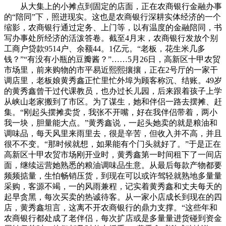
从大集上的小摊点到固定的店面，正在农商银行金融办事
的“陪同”下，照进现实。这也是农商银行深耕实体经济的一个
缩影，农商银行通过定务、上门等，以有温度的金融陪同，书
写办事处所经济的活泼答卷。截至4月末，农商银行发放个别
工商户贷款9514户、余额44。1亿元。“老板，花生米几多
钱？”“有没有小瓶的豆瓣酱？”……5月26日，高新区十甲农贸
市场里，前来购物的市平易近熙熙攘攘，正在2号厅的一家干
调店里，老板娘黄秀鑫正忙里忙外埠为顾客称沉、结账。49岁
的黄秀鑫曾干过代课教员，也办过长儿园，后来跟着孩子上学
从峡山老家搬到了市区。为了谋生，她和伴侣一路去摆摊、赶
集。“刚起头摆摊卖货，我张不开嘴，好在我伴侣带着，两小
我一块，胆量能大点。”黄秀鑫说，一起头她卖的就是粮油和
调味品，每天风里来雨里去，很是辛苦，但收入并不高，并且
很不不变。“那时候就想，如果能有个门头就好了。”于是正在
高新区十甲农贸市场刚开业时，黄秀鑫第一时间租下了一间店
面，继续运营她熟悉的粮油调味品生意。从最后每款产物都要
频频掂量，生怕畅销压货，到现在可以或许驾轻就熟地多量量
采购，客源不竭，一的风雨兼程，记实着黄秀鑫和丈夫每天的
起早贪黑，每次买卖的热诚待客。从一家小店成长到现在的四
店，黄秀鑫坦言，这离不开农商银行的鼎力支撑。“这些年和
农商银行都处成了老伴侣，每次扩店或是多量量进货碰到资金