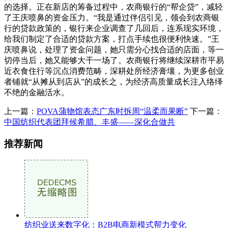
的选择。正在新店的筹备过程中，农商银行的“帮企贷”，减轻
了王庆喷鼻的资金压力。“我是通过伴侣引见，领会到农商银
行的贷款政策的，银行来企业调查了几回后，连系现实环境，
给我们制定了合适的贷款方案，打点手续也很便利快速。”王
庆喷鼻说，处理了资金问题，她只需分心找合适的店面，等一
切停当后，她又能够大干一场了。农商银行将继续深耕市平易
近衣食住行等沉点消费范畴，深耕处所经济膏壤，为更多创业
者铺就“从摊从到店从”的成长之，为经济高质量成长注入络绎
不绝的金融活水。
上一篇：
POVA蒲物馆表态广东时拆周“温柔而果断”
下一篇：
中国纺织代表团拜候希腊、丰盛——深化合做共
推荐新闻
纺织业送来数字化：B2B电商新模式帮力变化