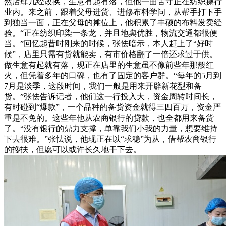
然店肆几经改换，生意有起有落，但他一曲苦守正在纺织操行
业内。来之前，跟着父母进货、进修布料学问，从帮手打下手
到独当一面，正在父母的摊位上，他积累了丰硕的布料发卖经
验。“正在纺织印染一条龙，并且地舆优胜，物流交通都很便
当。”回忆起昔时刚来的时候，张怯暗示，本人赶上了“好时
候”，店里只需有货就能卖，有市价格翻了一倍还求过于供。
做生意有起就有落，现正在店里的生意虽不像前些年那般红
火，但凭着多年的口碑，也有了固定的客户群。“每年的5月到
7月是淡季，这段时间，我们一般是用来开辟新花型和备
货。”张怯告诉记者，他们这一行投入大，资金周转时间长，
有时碰到“爆款”，一个品种的备货资金就得三四百万，资金严
重是不免的。这些年他从农商银行的贷款，也全都用来备货
了。“没有银行的鼎力支撑，单靠我们小我的力量，想要维持
下去很难。”张怯说，他现正在以“求稳”为从，借帮农商银行
的搀扶，但愿可以或许长久地干下去。