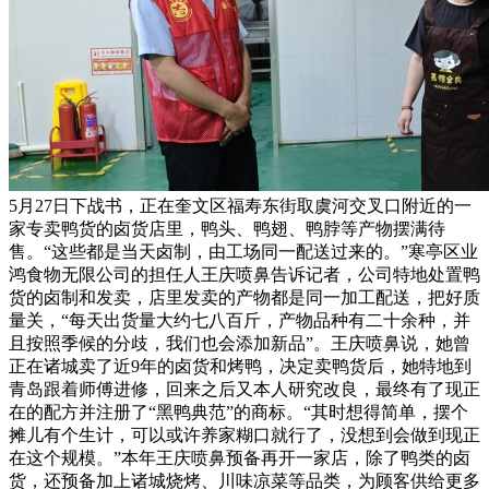
5月27日下战书，正在奎文区福寿东街取虞河交叉口附近的一
家专卖鸭货的卤货店里，鸭头、鸭翅、鸭脖等产物摆满待
售。“这些都是当天卤制，由工场同一配送过来的。”寒亭区业
鸿食物无限公司的担任人王庆喷鼻告诉记者，公司特地处置鸭
货的卤制和发卖，店里发卖的产物都是同一加工配送，把好质
量关，“每天出货量大约七八百斤，产物品种有二十余种，并
且按照季候的分歧，我们也会添加新品”。王庆喷鼻说，她曾
正在诸城卖了近9年的卤货和烤鸭，决定卖鸭货后，她特地到
青岛跟着师傅进修，回来之后又本人研究改良，最终有了现正
在的配方并注册了“黑鸭典范”的商标。“其时想得简单，摆个
摊儿有个生计，可以或许养家糊口就行了，没想到会做到现正
在这个规模。”本年王庆喷鼻预备再开一家店，除了鸭类的卤
货，还预备加上诸城烧烤、川味凉菜等品类，为顾客供给更多