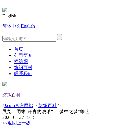
English
简体中文
English
首页
公司简介
棉纺织
纺织百科
联系我们
纺织百科
j9.com官方网站
>
纺织百科
>
展览｜周末“汗青的琥珀”、“梦中之梦”等艺
2025-05-27 19:15
<<返回上一级